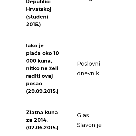
Republici
HR
Hrvatskoj
(studeni
EN
2015.)
Iako je
plaća oko 10
000 kuna,
Poslovni
nitko ne želi
Ricardo d.o.o.
dnevnik
raditi ovaj
posao
Kudeljara 1 a
(29.09.2015.)
31326 Darda, Hrvats
Transport:
031 562 2
Zlatna kuna
Uprava:
031 562 255
Glas
za 2014.
E-mail:
info@ricardo.
Slavonije
(02.06.2015.)