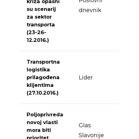
Poslovni
kriza opasni
su scenarij
dnevnik
za sektor
transporta
(23-26-
12.2016.)
Transportna
logistika
Lider
prilagođena
klijentima
(27.10.2016.)
Poljoprivreda
novoj vlasti
Glas
mora biti
Slavonije
prioritet