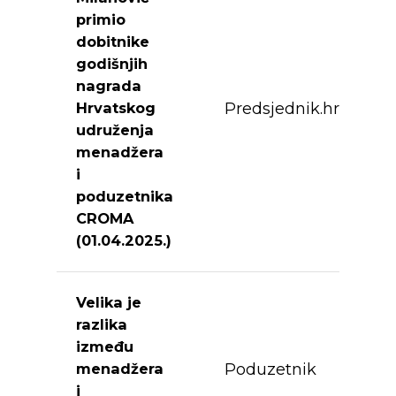
primio
dobitnike
godišnjih
nagrada
Predsjednik.hr
Hrvatskog
udruženja
menadžera
i
poduzetnika
CROMA
(01.04.2025.)
Velika je
razlika
između
Poduzetnik
menadžera
i