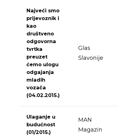
Najveći smo
prijevoznik i
kao
društveno
odgovorna
Glas
tvrtka
preuzet
Slavonije
ćemo ulogu
odgajanja
mladih
vozača
(04.02.2015.)
Ulaganje u
MAN
budućnost
Magazin
(01/2015.)