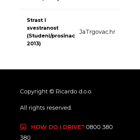
Strast i
svestranost
JaTrgovac.hr
(Studeni/prosinac
2013)
Copyright © Ricardo d.o.o.
All rights reserved.
HOW DO I DRIVE?
0800 380
380