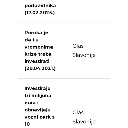
poduzetnika
(17.02.2025.)
Poruka je
da i u
Glas
vremenima
krize treba
Slavonije
investirati
(29.04.2021.)
Investiraju
tri milijuna
eura i
obnavljaju
Glas
vozni park s
Slavonije
10