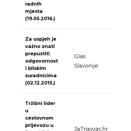
radnih
mjesta
(19.05.2016.)
Za uspjeh je
važno znati
prepustiti
Glas
odgovornost
Slavonije
i bliskim
About Us
suradnicima
(02.12.2015.)
Services
Quality
Media
History
Transport
Tržišni lider
u
Contact
References
Distribution
cestovnom
Vehicle sale
prijevozu u
Career
Storage
JaTrgovac.hr