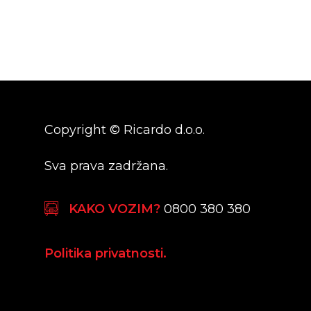
Kudeljara 1 a
31326 Darda, Hrvats
Transport:
031 562 2
Uprava:
031 562 255
E-mail:
info@ricardo.
Copyright © Ricardo d.o.o.
Sva prava zadržana.
KAKO VOZIM?
0800 380 380
Politika privatnosti.