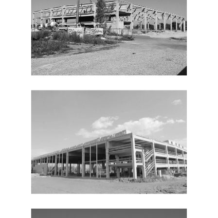
Kudeljara 1 a
31326 Darda, Hrvats
Transport:
031 562 2
Uprava:
031 562 255
E-mail:
info@ricardo.