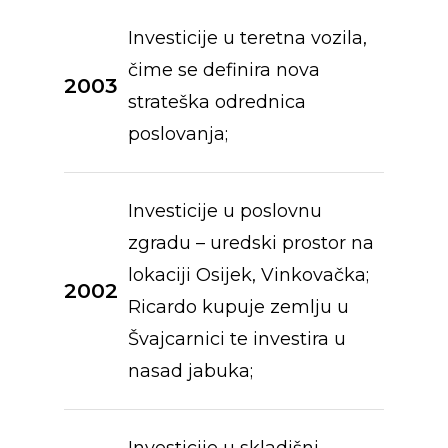
Investicije u teretna vozila,
čime se definira nova
2003
strateška odrednica
poslovanja;
Investicije u poslovnu
zgradu – uredski prostor na
lokaciji Osijek, Vinkovačka;
2002
Ricardo kupuje zemlju u
Švajcarnici te investira u
nasad jabuka;
O nama
Investicije u skladišni