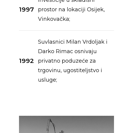
Usluge
Kvaliteta
1997
prostor na lokaciji Osijek,
Novosti
Povijest
Transport
Vinkovačka;
Mediji
Reference
Distribucija
Kontakt
Karijere
Skladištenje
Suvlasnici Milan Vrdoljak i
Darko Rimac osnivaju
Prodaja vozila
1992
privatno poduzeće za
HR
trgovinu, ugostiteljstvo i
EN
usluge;
Ricardo d.o.o.